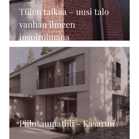
Tiilen taikaa – uusi talo
vanhan ilmeen
inspiroimana
Piilosaumatiili - Kasarmi