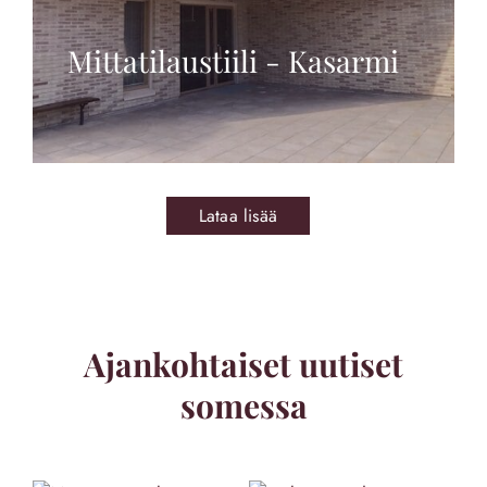
Mittatilaustiili - Kasarmi
Lataa lisää
Ajankohtaiset uutiset
somessa